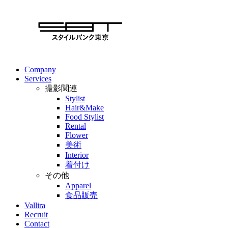
Company
Services
撮影関連
Stylist
Hair&Make
Food Stylist
Rental
Flower
美術
Interior
着付け
その他
Apparel
食品販売
Vallira
Recruit
Contact